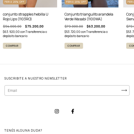
FERIA 20% OFF
FERIA 20% OFF
FERI
conjunto strapples hebilla U
Conjunto triangulito arandela
Conj
Rojo Lips (1103RO)
Verde Wasabi (1100WA)
Sien
$94.000,00
$75.200,00
$79.000,00
$63.200,00
$79.
$63.920,00
con
Transferencia o
$53.720,00
con
Transferencia o
$53.
depósito bancario
depósito bancario
depós
COMPRAR
COMPRAR
CO
SUSCRIBITE A NUESTRO NEWSLETTER
TENÉS ALGUNA DUDA?