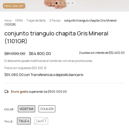
FERIA 20% OFF
Inicio
.
FERIA
.
Trajes de Baño
.
2 Piezas
.
conjunto triangulo chapita Gris Mineral
(1101GR)
conjunto triangulo chapita Gris Mineral
(1101GR)
$81.000,00
$64.800,00
2
cuotas sin interés de
$32.400,00
El descuento puede modificarse al combinar con otras promociones.
Precio sin impuestos
$53.553,72
$55.080,00
con
Transferencia o depósito bancario
Envío gratis
superando los
$300.000,00
VEDETINA
COLALESS
COLOR
TALLE 4
TALLE 3
TALLE