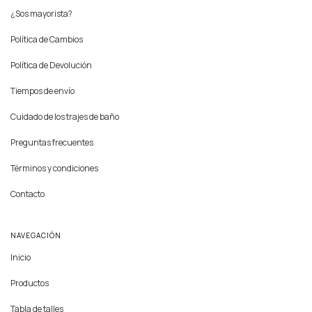
¿Sos mayorista?
Política de Cambios
Política de Devolución
Tiempos de envío
Cuidado de los trajes de baño
Preguntas frecuentes
Términos y condiciones
Contacto
NAVEGACIÓN
Inicio
Productos
Tabla de talles