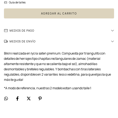
Guía de talles
MEDIOS DE PAGO
MEDIOS DE ENVÍO
Bikini realizada en lycra saten premium. Compuesta por triangulito con
detalles de herrajes tipo chapitas rectangulares de zamac (material
altamente resistente y que no se calienta bajo el sol), almohadillas
desmontables y breteles regulables. Y bombachas con tiras laterales
regulables, disponibles en 2 variantes: less o vedetina, para que elijas la que
más te gusta!
*A modo de referencia, nuestras 2 modelo estan usando talle 1