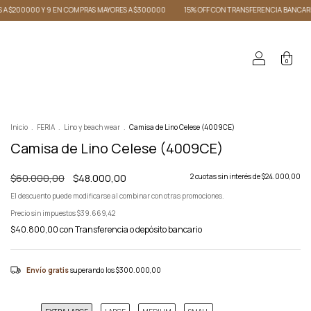
RES A $300000
15% OFF CON TRANSFERENCIA BANCARIA
ENVIO GRATIS A PARTIR DE $
0
Inicio
.
FERIA
.
Lino y beach wear
.
Camisa de Lino Celese (4009CE)
Camisa de Lino Celese (4009CE)
$60.000,00
$48.000,00
2
cuotas sin interés de
$24.000,00
El descuento puede modificarse al combinar con otras promociones.
Precio sin impuestos
$39.669,42
$40.800,00
con
Transferencia o depósito bancario
Envío gratis
superando los
$300.000,00